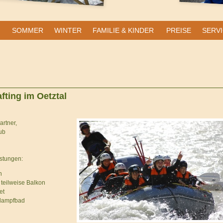
SOMMER
WINTER
FAMILIE & KINDER
PREISE
SERVI
fting im Oetztal
rtner,
ub
istungen:
n
teilweise Balkon
et
adampfbad