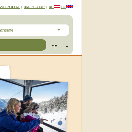
NVERZEICHNS
|
DATENSCHUTZ
|
DE
EN
achsene
DE