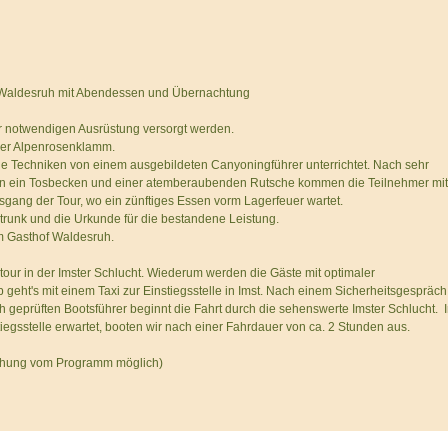
 Waldesruh mit Abendessen und Übernachtung
er notwendigen Ausrüstung versorgt werden.
 der Alpenrosenklamm.
ie Techniken von einem ausgebildeten Canyoningführer unterrichtet. Nach sehr
 in ein Tosbecken und einer atemberaubenden Rutsche kommen die Teilnehmer mit
sgang der Tour, wo ein zünftiges Essen vorm Lagerfeuer wartet.
trunk und die Urkunde für die bestandene Leistung.
 Gasthof Waldesruh.
ngtour in der Imster Schlucht. Wiederum werden die Gäste mit optimaler
geht's mit einem Taxi zur Einstiegsstelle in Imst. Nach einem Sicherheitsgespräch
h geprüften Bootsführer beginnt die Fahrt durch die sehenswerte Imster Schlucht. 
egsstelle erwartet, booten wir nach einer Fahrdauer von ca. 2 Stunden aus.
chung vom Programm möglich)